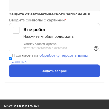
Защита от автоматического заполнения
Введите символы с картинки
*
Я согласен на
обработку персональных
данных
СКАЧАТЬ КАТАЛОГ