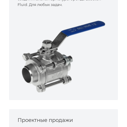
Fluid. Для любых задач.
Проектные продажи