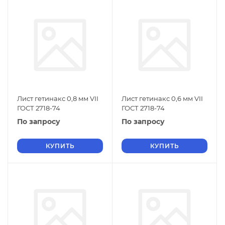
Лист гетинакс 0,8 мм VII
Лист гетинакс 0,6 мм VII
ГОСТ 2718-74
ГОСТ 2718-74
По запросу
По запросу
КУПИТЬ
КУПИТЬ