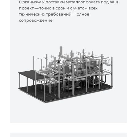
Организуем поставки металлопроката под ваш
проект — точно в срок и с учётом всех
технических требований. Полное
сопровождение!