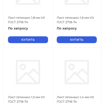
Лист гетинакс 1,8 мм VII
Лист гетинакс 1,6 мм VII
ГОСТ 2718-74
ГОСТ 2718-74
По запросу
По запросу
КУПИТЬ
КУПИТЬ
Лист гетинакс 1,5 мм VII
Лист гетинакс 1,4 мм VII
ГОСТ 2718-74
ГОСТ 2718-74