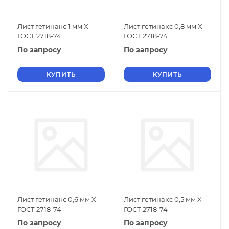
Лист гетинакс 1 мм X
Лист гетинакс 0,8 мм X
ГОСТ 2718-74
ГОСТ 2718-74
По запросу
По запросу
КУПИТЬ
КУПИТЬ
Лист гетинакс 0,6 мм X
Лист гетинакс 0,5 мм X
ГОСТ 2718-74
ГОСТ 2718-74
По запросу
По запросу