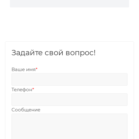
Задайте свой вопрос!
Ваше имя
*
Телефон
*
Сообщение