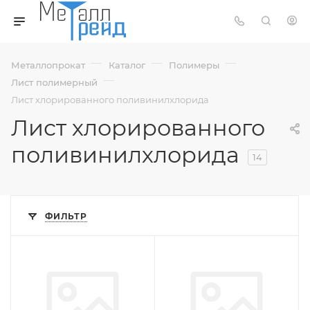
—
—
—
Металлопрокат
Каталог
Полимеры
—
Лист полимерный
Лист хлорированного поливинилхлорида
Лист хлорированного
поливинилхлорида
14
ФИЛЬТР