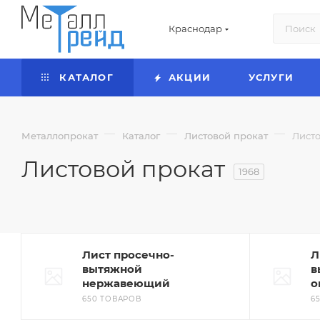
Краснодар
КАТАЛОГ
АКЦИИ
УСЛУГИ
—
—
—
Металлопрокат
Каталог
Листовой прокат
Листо
Листовой прокат
1968
Лист просечно-
Л
вытяжной
в
нержавеющий
о
650 ТОВАРОВ
6