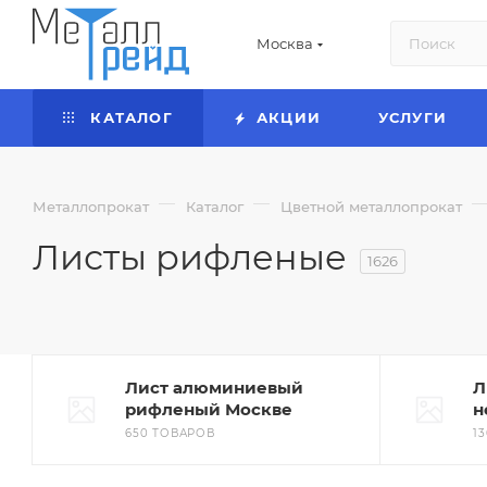
Москва
КАТАЛОГ
АКЦИИ
УСЛУГИ
—
—
Металлопрокат
Каталог
Цветной металлопрокат
Листы рифленые
1626
Лист алюминиевый
Л
рифленый Москве
н
650 ТОВАРОВ
1