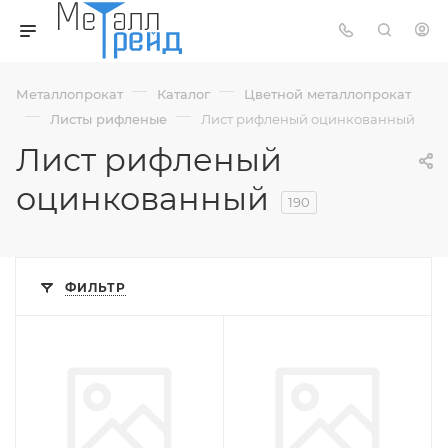
—
—
Металлопрокат
Каталог
Цветной металлопрокат
—
—
Листы рифленые
Лист рифленый оцинкованный
Лист рифленый
оцинкованный
190
ФИЛЬТР