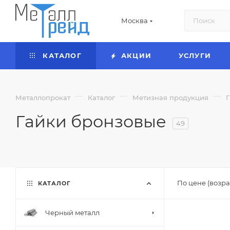
Москва
КАТАЛОГ
АКЦИИ
УСЛУГИ
—
—
—
Металлопрокат
Каталог
Метизная продукция
Гайки бронзовые
49
По цене (возра
КАТАЛОГ
Черный металл