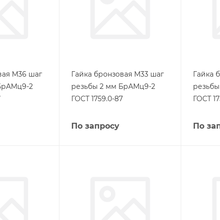
вая М36 шаг
Гайка бронзовая М33 шаг
Гайка 
БрАМц9-2
резьбы 2 мм БрАМц9-2
резьбы
7
ГОСТ 1759.0-87
ГОСТ 17
По запросу
По за