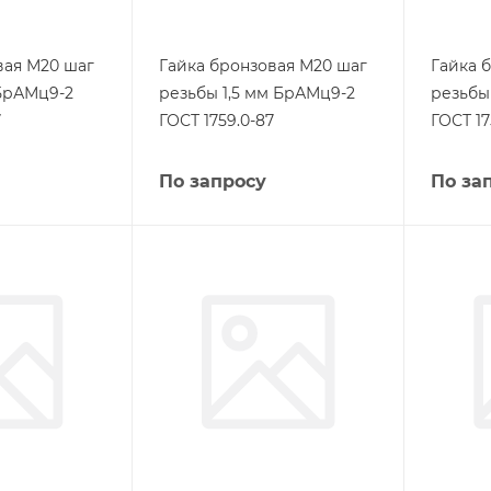
вая М20 шаг
Гайка бронзовая М20 шаг
Гайка 
БрАМц9-2
резьбы 1,5 мм БрАМц9-2
резьбы
7
ГОСТ 1759.0-87
ГОСТ 17
По запросу
По за