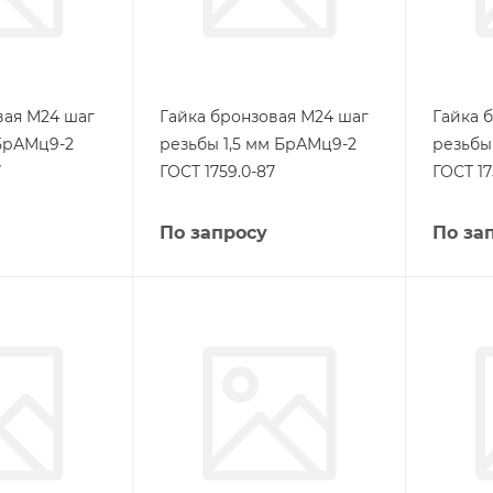
вая М24 шаг
Гайка бронзовая М24 шаг
Гайка 
БрАМц9-2
резьбы 1,5 мм БрАМц9-2
резьбы
7
ГОСТ 1759.0-87
ГОСТ 17
По запросу
По за