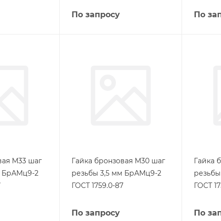
По запросу
По за
вая М33 шаг
Гайка бронзовая М30 шаг
Гайка 
м БрАМц9-2
резьбы 3,5 мм БрАМц9-2
резьбы
7
ГОСТ 1759.0-87
ГОСТ 17
По запросу
По за