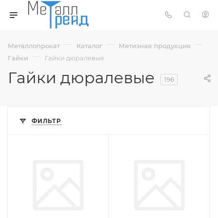
—
—
—
Металлопрокат
Каталог
Метизная продукция
—
Гайки
Гайки дюралевые
Гайки дюралевые
196
ФИЛЬТР