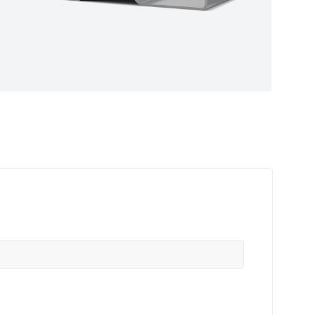
ные
ем самые