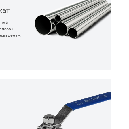
кат
нный
аллов и
ным ценам.