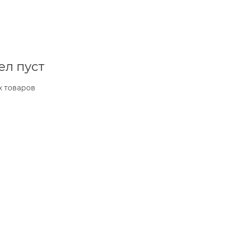
ел пуст
х товаров