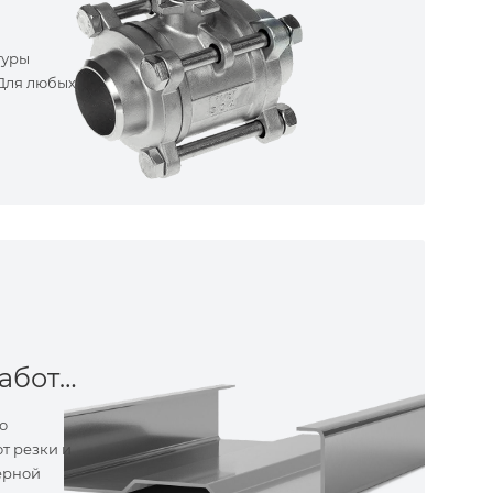
туры
 Для любых
Металлообработка
о
т резки и
ерной