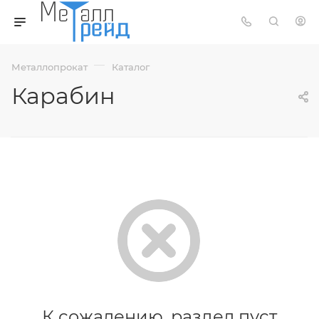
—
Металлопрокат
Каталог
Карабин
К сожалению, раздел пуст