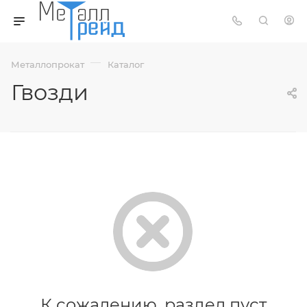
—
Металлопрокат
Каталог
Гвозди
К сожалению, раздел пуст