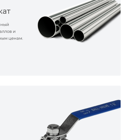
кат
нный
аллов и
ным ценам.