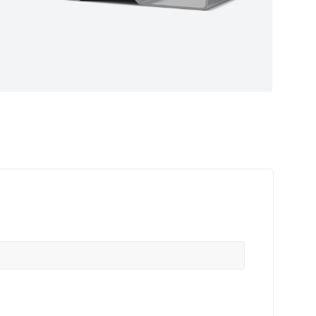
ные
ем самые