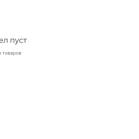
ел пуст
х товаров