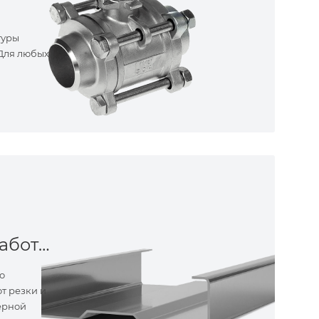
туры
 Для любых
Металлообработка
о
т резки и
ерной