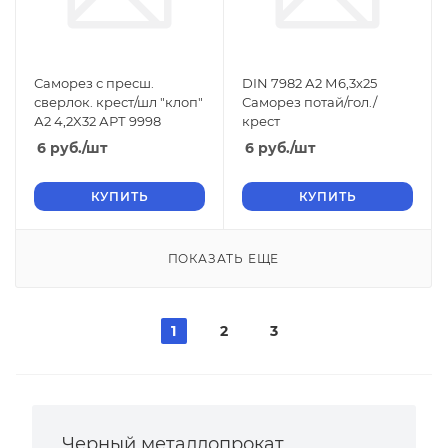
Саморез с пресш.
DIN 7982 А2 М6,3х25
сверлок. крест/шл "клоп"
Саморез потай/гол./
А2 4,2X32 АРТ 9998
крест
6
руб.
/шт
6
руб.
/шт
КУПИТЬ
КУПИТЬ
ПОКАЗАТЬ ЕЩЕ
1
2
3
Черный металлопрокат