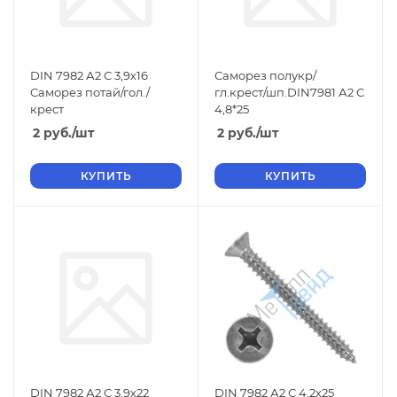
DIN 7982 А2 С 3,9х16
Саморез полукр/
Саморез потай/гол./
гл.крест/шп.DIN7981 А2 С
крест
4,8*25
2
руб.
/шт
2
руб.
/шт
КУПИТЬ
КУПИТЬ
DIN 7982 А2 С 3,9х22
DIN 7982 А2 С 4,2х25