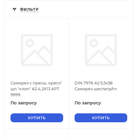
ФИЛЬТР
Саморез с пресш. крест/
DIN 7976 А2 5,5х38
шл "клоп" А2 4,2X13 АРТ
Саморез шестигр/гл.
9999
По запросу
По запросу
КУПИТЬ
КУПИТЬ