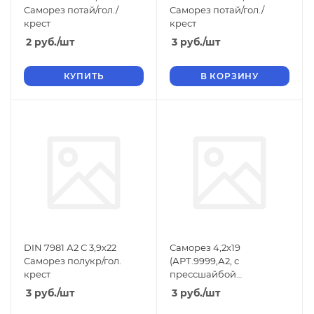
Саморез потай/гол./
Саморез потай/гол./
крест
крест
2
руб.
/шт
3
руб.
/шт
КУПИТЬ
В КОРЗИНУ
DIN 7981 А2 С 3,9х22
Саморез 4,2х19
Саморез полукр/гол.
(АРТ.9999,А2, с
крест
прессшайбой
острый.крест/шл.)
3
руб.
/шт
3
руб.
/шт