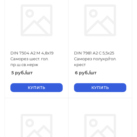
DIN 7504 А2 М 4,8х19
DIN 7981 А2 C 5,5х25
Саморез шест. гол.
Саморез полукр/гол.
пр.ш.св.нерж
крест
5
руб.
/шт
6
руб.
/шт
КУПИТЬ
КУПИТЬ