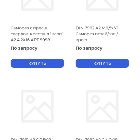
Саморез с пресш.
DIN 7982 А2 М6,5х50
сверлок. крест/шл "клоп"
Саморез потай/гол./
А2 4,2X16 АРТ 9998
крест
По запросу
По запросу
КУПИТЬ
КУПИТЬ
DIN 7981 А2 C 3,5х19
DIN 7982 А2 С 4,2х19