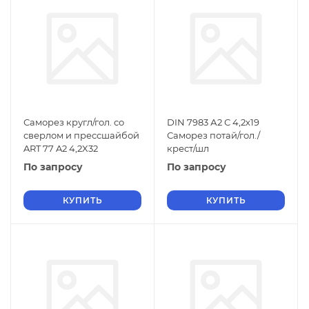
Саморез кругл/гол. со
DIN 7983 А2 С 4,2х19
сверлом и прессшайбой
Саморез потай/гол./
ART 77 A2 4,2X32
крест/шл
По запросу
По запросу
КУПИТЬ
КУПИТЬ