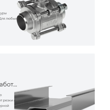
туры
 Для любых
Металлообработка
о
т резки и
ерной