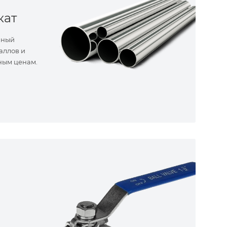
кат
нный
аллов и
ным ценам.