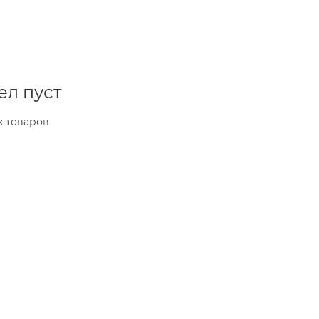
ел пуст
х товаров