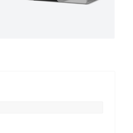
ные
ем самые