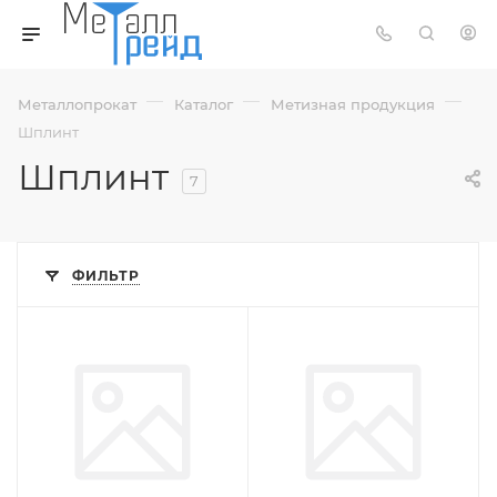
—
—
—
Металлопрокат
Каталог
Метизная продукция
Шплинт
Шплинт
7
ФИЛЬТР