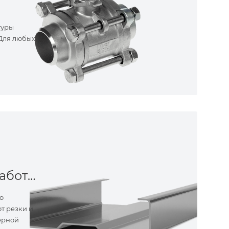
туры
 Для любых
Металлообработка
о
т резки и
ерной