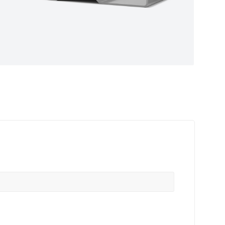
ные
ем самые