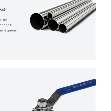
кат
нный
аллов и
ным ценам.