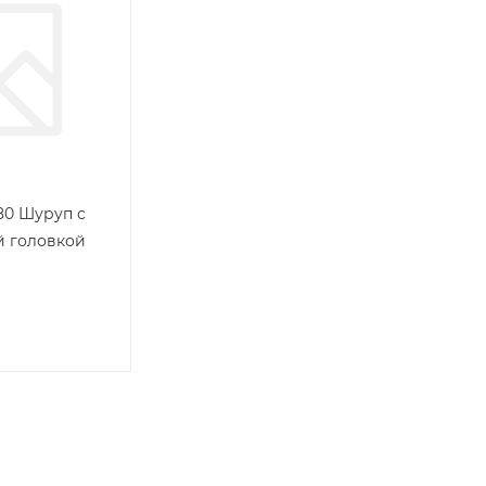
х80 Шуруп с
й головкой