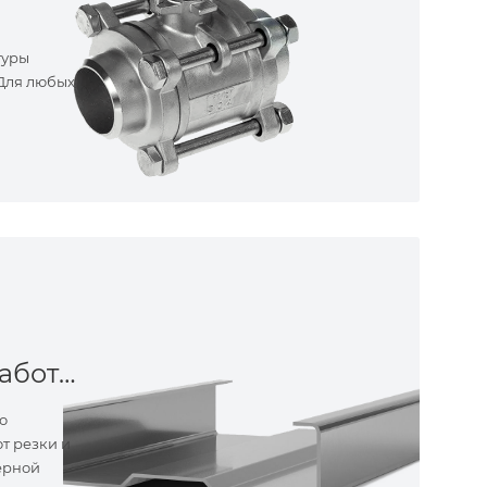
туры
 Для любых
Металлообработка
о
т резки и
ерной