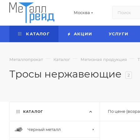
Москва
КАТАЛОГ
АКЦИИ
УСЛУГИ
—
—
—
Металлопрокат
Каталог
Метизная продукция
Тросы нержавеющие
2
По цене (возра
КАТАЛОГ
Черный металл