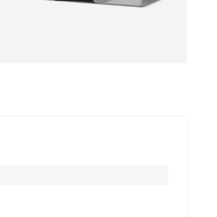
ные
ем самые