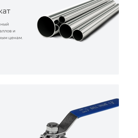
кат
нный
аллов и
ным ценам.