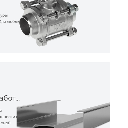
туры
 Для любых
Металлообработка
о
т резки и
ерной