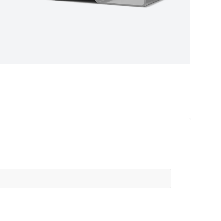
ные
ем самые