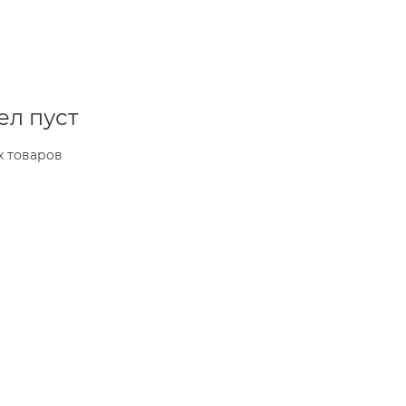
ел пуст
х товаров