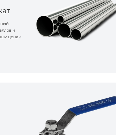
кат
нный
аллов и
ным ценам.