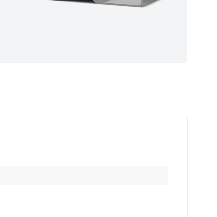
ные
ем самые