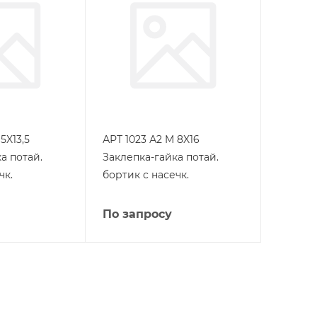
5X13,5
АРТ 1023 А2 M 8X16
а потай.
Заклепка-гайка потай.
чк.
бортик с насечк.
По запросу