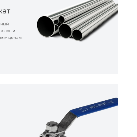
кат
нный
аллов и
ным ценам.