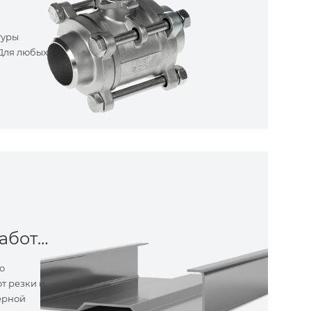
туры
 Для любых
Металлообработка
о
т резки и
ерной