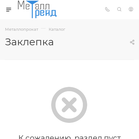
—
Металлопрокат
Каталог
Заклепка
К сожалению, раздел пуст