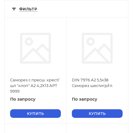
ФИЛЬТР
Саморез с пресш. крест/
DIN 7976 А2 5,5х38
шл "клоп" А2 4,2X13 АРТ
Саморез шестигр/гл.
9999
По запросу
По запросу
КУПИТЬ
КУПИТЬ