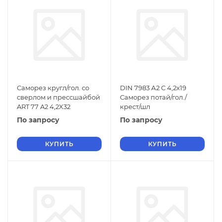
Саморез кругл/гол. со
DIN 7983 А2 С 4,2х19
сверлом и прессшайбой
Саморез потай/гол./
ART 77 A2 4,2X32
крест/шл
По запросу
По запросу
КУПИТЬ
КУПИТЬ