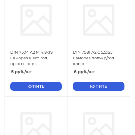
DIN 7504 А2 М 4,8х19
DIN 7981 А2 C 5,5х25
Саморез шест. гол.
Саморез полукр/гол.
пр.ш.св.нерж
крест
5
руб.
/шт
6
руб.
/шт
КУПИТЬ
КУПИТЬ