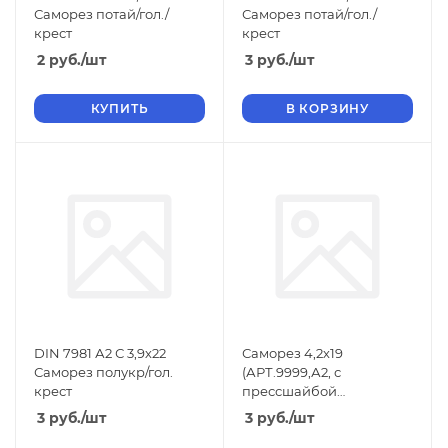
Саморез потай/гол./
Саморез потай/гол./
крест
крест
2
руб.
/шт
3
руб.
/шт
КУПИТЬ
В КОРЗИНУ
DIN 7981 А2 С 3,9х22
Саморез 4,2х19
Саморез полукр/гол.
(АРТ.9999,А2, с
крест
прессшайбой
острый.крест/шл.)
3
руб.
/шт
3
руб.
/шт