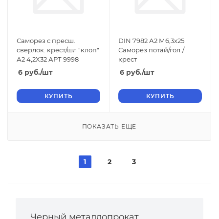
Саморез с пресш.
DIN 7982 А2 М6,3х25
сверлок. крест/шл "клоп"
Саморез потай/гол./
А2 4,2X32 АРТ 9998
крест
6
руб.
/шт
6
руб.
/шт
КУПИТЬ
КУПИТЬ
ПОКАЗАТЬ ЕЩЕ
1
2
3
Черный металлопрокат