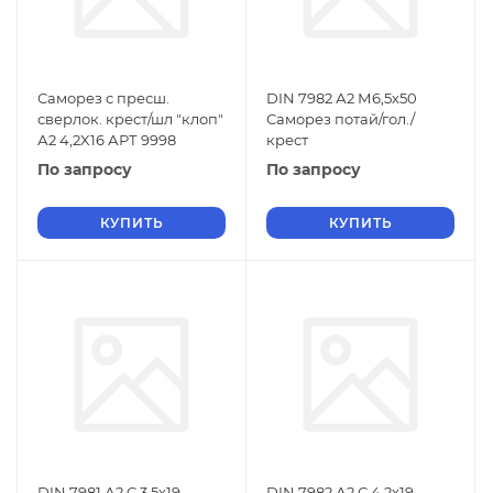
Саморез с пресш.
DIN 7982 А2 М6,5х50
сверлок. крест/шл "клоп"
Саморез потай/гол./
А2 4,2X16 АРТ 9998
крест
По запросу
По запросу
КУПИТЬ
КУПИТЬ
DIN 7981 А2 C 3,5х19
DIN 7982 А2 С 4,2х19