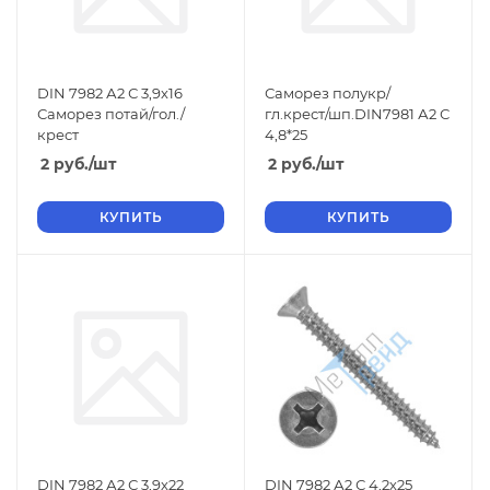
DIN 7982 А2 С 3,9х16
Саморез полукр/
Саморез потай/гол./
гл.крест/шп.DIN7981 А2 С
крест
4,8*25
2
руб.
/шт
2
руб.
/шт
КУПИТЬ
КУПИТЬ
DIN 7982 А2 С 3,9х22
DIN 7982 А2 С 4,2х25