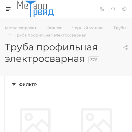
—
—
—
Металлопрокат
Каталог
Черный металл
Трубы
—
Труба профильная электросварная
Труба профильная
электросварная
376
ФИЛЬТР