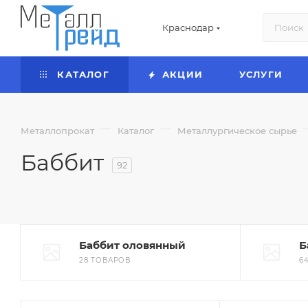
Краснодар
КАТАЛОГ
АКЦИИ
УСЛУГИ
—
—
Металлопрокат
Каталог
Металлургическое сырье
Баббит
92
Баббит оловянный
Б
28 ТОВАРОВ
6