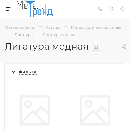
—
—
Металлопрокат
Каталог
Металлургическое сырье
—
—
Лигатура
Лигатура медная
Лигатура медная
53
ФИЛЬТР