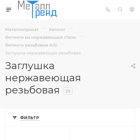
—
—
Металлопрокат
Каталог
—
Фитинги из нержавеющей стали
—
Фитинги резьбовые AISI
Заглушка нержавеющая резьбовая
Заглушка
нержавеющая
резьбовая
29
ФИЛЬТР