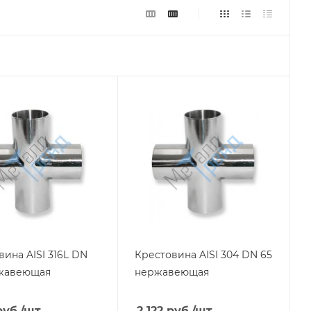
вина AISI 316L DN
Крестовина AISI 304 DN 65
жавеющая
нержавеющая
уб.
/шт
2 122
руб.
/шт