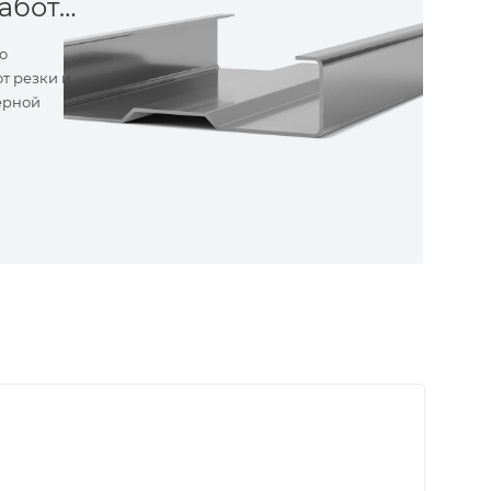
Металлообработка
о
т резки и
ерной
ные
ем самые