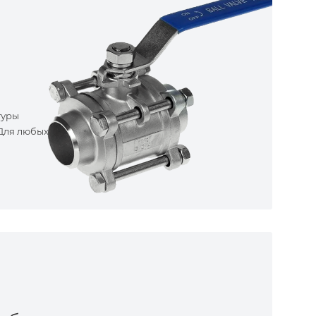
туры
 Для любых