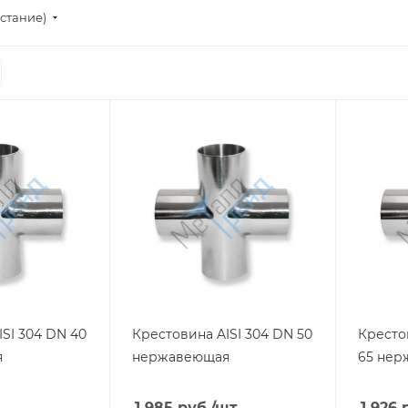
стание)
SI 304 DN 40
Крестовина AISI 304 DN 50
Кресто
я
нержавеющая
65 нер
1 985
руб.
/шт
1 926
р