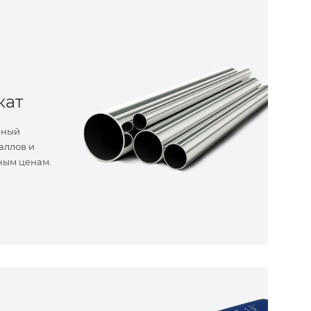
кат
нный
аллов и
ным ценам.