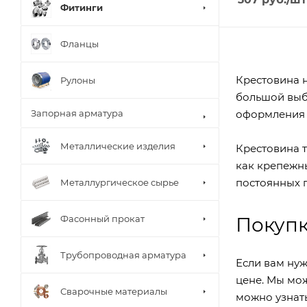
Фитинги
Фланцы
Крестовина н
Рулоны
большой выб
Запорная арматура
оформления п
Металлические изделия
Крестовина 
как крепежны
постоянных 
Металлургическое сырье
Фасонный прокат
Покуп
Трубопроводная арматура
Если вам нуж
цене. Мы мо
Сварочные материалы
можно узнать