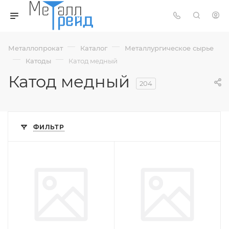
—
—
Металлопрокат
Каталог
Металлургическое сырье
—
—
Катоды
Катод медный
Катод медный
204
ФИЛЬТР