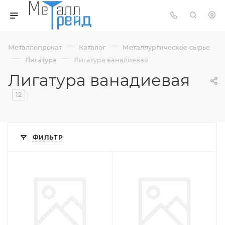
—
—
Металлопрокат
Каталог
Металлургическое сырье
—
—
Лигатура
Лигатура ванадиевая
Лигатура ванадиевая
12
ФИЛЬТР