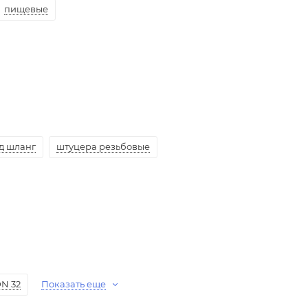
пищевые
д шланг
штуцера резьбовые
N 32
Показать еще