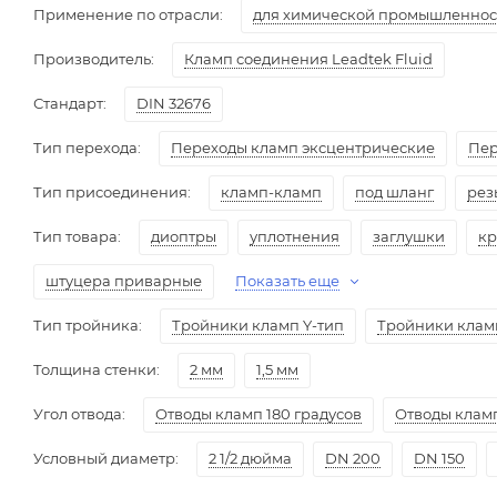
Применение по отрасли:
для химической промышленнос
Производитель:
Кламп соединения Leadtek Fluid
Стандарт:
DIN 32676
Тип перехода:
Переходы кламп эксцентрические
Пер
Тип присоединения:
кламп-кламп
под шланг
рез
Тип товара:
диоптры
уплотнения
заглушки
кр
штуцера приварные
Показать еще
Тип тройника:
Тройники кламп Y-тип
Тройники клам
Толщина стенки:
2 мм
1,5 мм
Угол отвода:
Отводы кламп 180 градусов
Отводы кламп
Условный диаметр:
2 1/2 дюйма
DN 200
DN 150