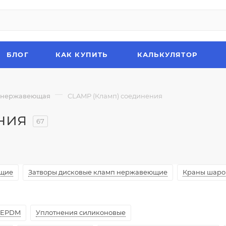
БЛОГ
КАК КУПИТЬ
КАЛЬКУЛЯТОР
—
а нержавеющая
CLAMP (Кламп) соединения
ния
67
ющие
Затворы дисковые кламп нержавеющие
Краны шаро
 EPDM
Уплотнения силиконовые