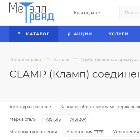
Краснодар
КАТАЛОГ
АКЦИИ
УСЛУГИ
—
—
Металлопрокат
Каталог
Трубопроводная арматур
CLAMP (Кламп) соедине
Арматура в составе:
Клапаны обратные кламп нержаве
Марка стали:
AISI 316
AISI 304
Материал уплотнения:
Уплотнения PTFE
Уплотнения