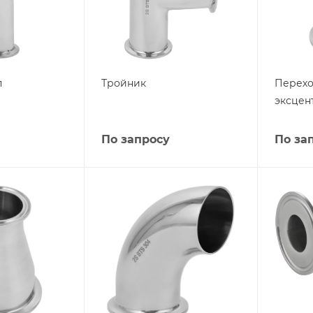
п
Тройник
Перех
эксцен
По запросу
По за