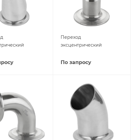
од
Переход
трический
эксцентрический
просу
По запросу