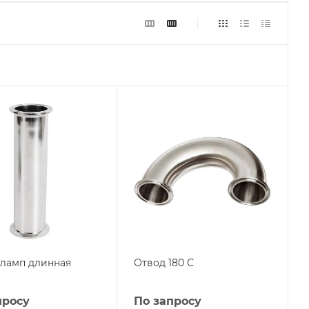
кламп длинная
Отвод 180 С
просу
По запросу