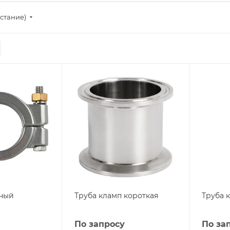
стание)
нный
Труба кламп короткая
Труба 
По запросу
По за