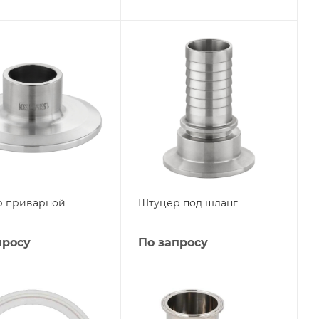
р приварной
Штуцер под шланг
просу
По запросу