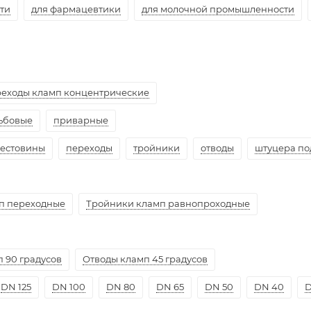
ти
для фармацевтики
для молочной промышленности
еходы кламп концентрические
ьбовые
приварные
естовины
переходы
тройники
отводы
штуцера по
п переходные
Тройники кламп равнопроходные
 90 градусов
Отводы кламп 45 градусов
DN 125
DN 100
DN 80
DN 65
DN 50
DN 40
D