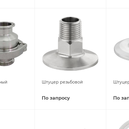
ный
Штуцер резьбовой
Штуце
По запросу
По за