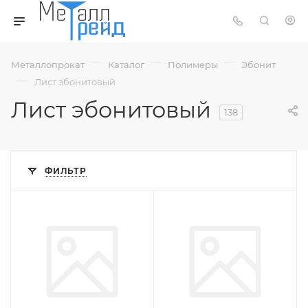
—
—
—
Металлопрокат
Каталог
Полимеры
Эбонит
—
Лист эбонитовый
Лист эбонитовый
138
ФИЛЬТР