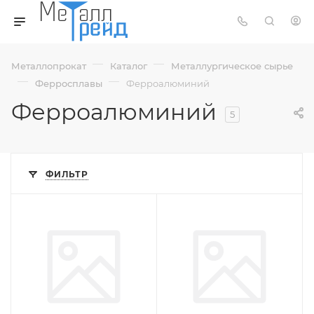
—
—
Металлопрокат
Каталог
Металлургическое сырье
—
—
Ферросплавы
Ферроалюминий
Ферроалюминий
5
ФИЛЬТР