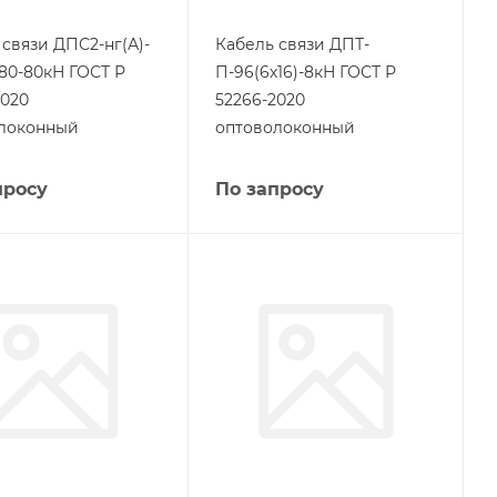
 связи ДПС2-нг(А)-
Кабель связи ДПТ-
-80-80кН ГОСТ Р
П-96(6х16)-8кН ГОСТ Р
2020
52266-2020
локонный
оптоволоконный
просу
По запросу