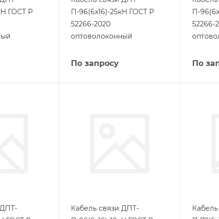
кН ГОСТ Р
П-96(6х16)-25кН ГОСТ Р
П-96(6х
52266-2020
52266-
ный
оптоволоконный
оптово
По запросу
По за
 ДПТ-
Кабель связи ДПТ-
Кабель