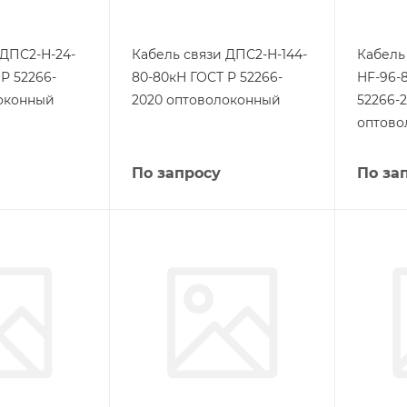
 ДПС2-Н-24-
Кабель связи ДПС2-Н-144-
Кабель
Р 52266-
80-80кН ГОСТ Р 52266-
HF-96-
оконный
2020 оптоволоконный
52266-
оптово
По запросу
По за