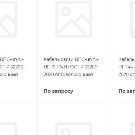
ДПС-нг(А)-
Кабель связи ДПС-нг(А)-
Кабель
СТ Р 52266-
HF-16-10кН ГОСТ Р 52266-
HF-144-
оконный
2020 оптоволоконный
2020 о
По запросу
По за