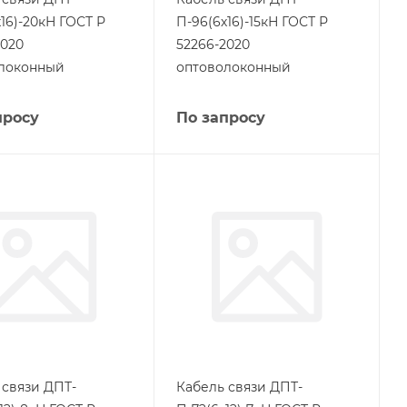
16)-20кН ГОСТ Р
П-96(6х16)-15кН ГОСТ Р
2020
52266-2020
локонный
оптоволоконный
просу
По запросу
 связи ДПТ-
Кабель связи ДПТ-