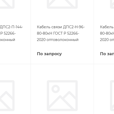
 ДПС2-П-144-
Кабель связи ДПС2-Н-96-
Кабель
Р 52266-
80-80кН ГОСТ Р 52266-
80-80к
оконный
2020 оптоволоконный
2020 о
По запросу
По за