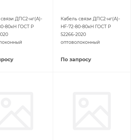
 связи ДПС2-нг(А)-
Кабель связи ДПС2-нг(А)-
80-80кН ГОСТ Р
HF-72-80-80кН ГОСТ Р
2020
52266-2020
локонный
оптоволоконный
просу
По запросу