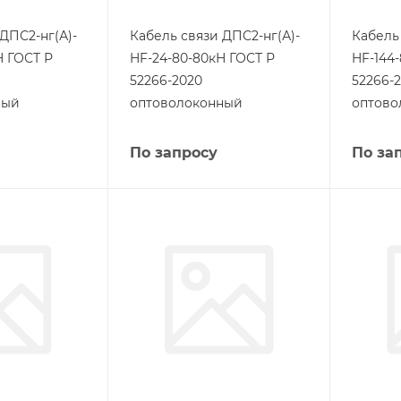
ДПС2-нг(А)-
Кабель связи ДПС2-нг(А)-
Кабель
Н ГОСТ Р
HF-24-80-80кН ГОСТ Р
HF-144
52266-2020
52266-
ный
оптоволоконный
оптово
По запросу
По за