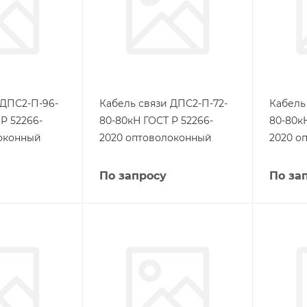
 ДПС2-П-96-
Кабель связи ДПС2-П-72-
Кабель
Р 52266-
80-80кН ГОСТ Р 52266-
80-80к
оконный
2020 оптоволоконный
2020 о
По запросу
По за