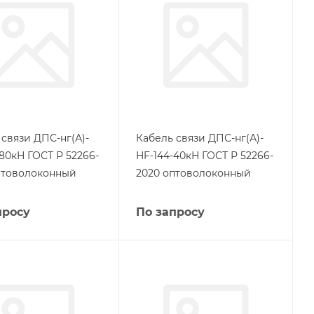
 связи ДПС-нг(А)-
Кабель связи ДПС-нг(А)-
80кН ГОСТ Р 52266-
HF-144-40кН ГОСТ Р 52266-
птоволоконный
2020 оптоволоконный
просу
По запросу