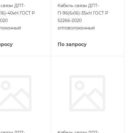
 связи ДПТ-
Кабель связи ДПТ-
16)-40кН ГОСТ Р
П-96(6х16)-35кН ГОСТ Р
2020
52266-2020
локонный
оптоволоконный
просу
По запросу
 связи ДПТ-
Кабель связи ДПТ-