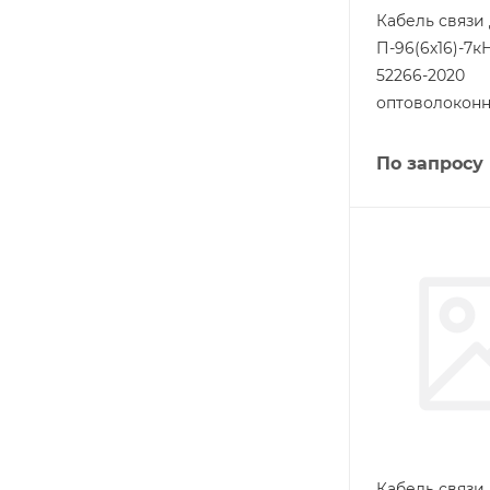
Кабель связи
П-96(6х16)-7к
52266-2020
оптоволокон
По запросу
Кабель связи