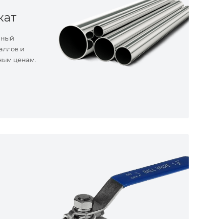
кат
нный
аллов и
ным ценам.