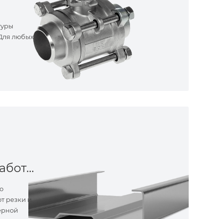
туры
 Для любых
Металлообработка
о
т резки и
ерной