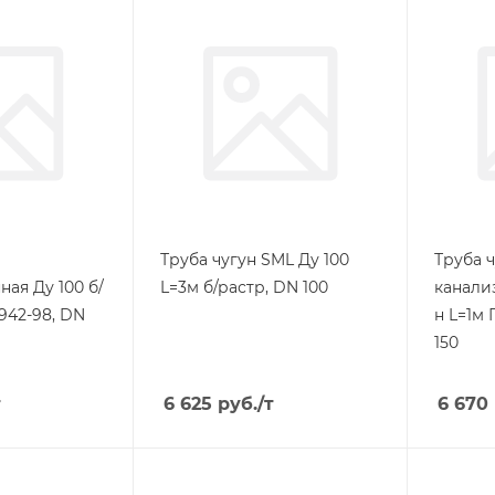
Труба чугун SML Ду 100
Труба 
ая Ду 100 б/
L=3м б/растр, DN 100
канали
942-98, DN
н L=1м 
150
т
6 625
руб.
/т
6 670