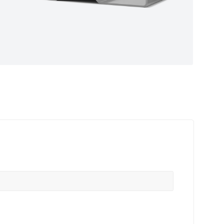
ные
ем самые