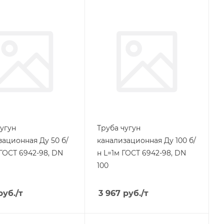
чугун
Труба чугун
зационная Ду 50 б/
канализационная Ду 100 б/
 ГОСТ 6942-98, DN
н L=1м ГОСТ 6942-98, DN
100
руб.
/т
3 967
руб.
/т