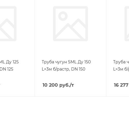
ML Ду 125
Труба чугун SML Ду 150
Труба 
 DN 125
L=3м б/растр, DN 150
L=3м б/
т
10 200
руб.
/т
16 277