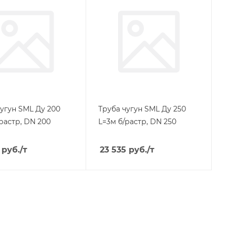
чугун SML Ду 200
Труба чугун SML Ду 250
растр, DN 200
L=3м б/растр, DN 250
руб.
/т
23 535
руб.
/т