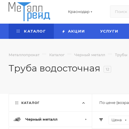
Краснодар
КАТАЛОГ
АКЦИИ
УСЛУГИ
—
—
—
Металлопрокат
Каталог
Черный металл
Трубы
Труба водосточная
12
По цене (возра
КАТАЛОГ
Черный металл
Цена