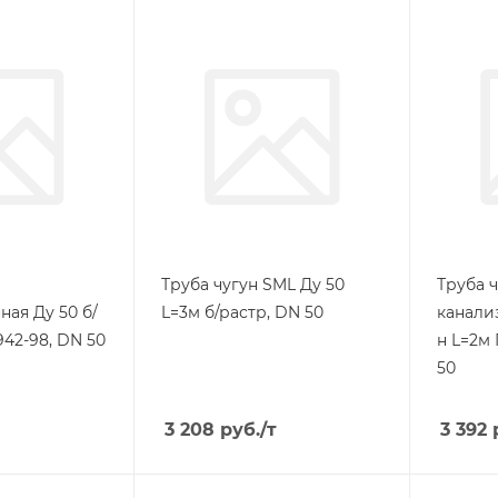
Труба чугун SML Ду 50
Труба 
ая Ду 50 б/
L=3м б/растр, DN 50
канали
942-98, DN 50
н L=2м
50
3 208
руб.
/т
3 392