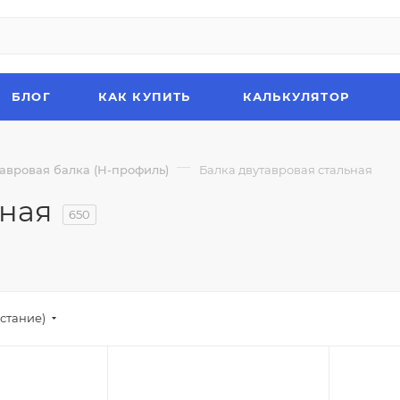
БЛОГ
КАК КУПИТЬ
КАЛЬКУЛЯТОР
—
авровая балка (Н-профиль)
Балка двутавровая стальная
ьная
650
стание)