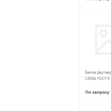
Балка двутав
С355Б ГОСТ Р 
По запросу