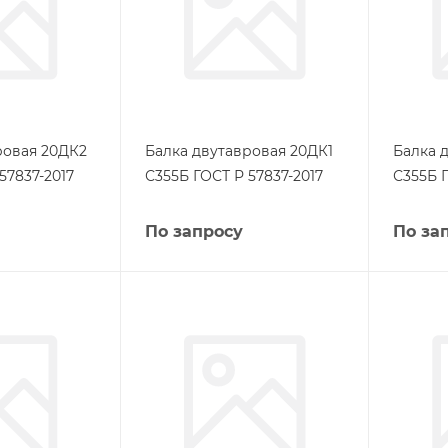
ровая 20ДК2
Балка двутавровая 20ДК1
Балка 
57837-2017
С355Б ГОСТ Р 57837-2017
С355Б Г
По запросу
По за