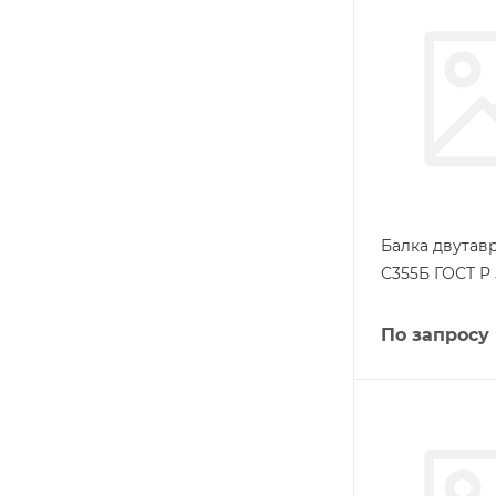
Балка двутав
С355Б ГОСТ Р 
По запросу