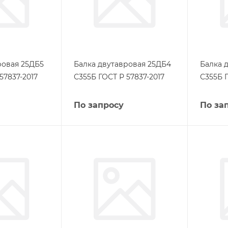
ровая 25ДБ5
Балка двутавровая 25ДБ4
Балка 
57837-2017
С355Б ГОСТ Р 57837-2017
С355Б Г
По запросу
По за