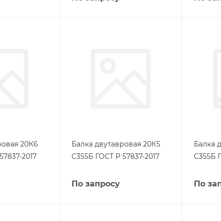
ровая 20К6
Балка двутавровая 20К5
Балка 
57837-2017
С355Б ГОСТ Р 57837-2017
С355Б Г
По запросу
По за