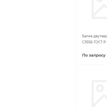
Балка двутав
С355Б ГОСТ Р 
По запросу