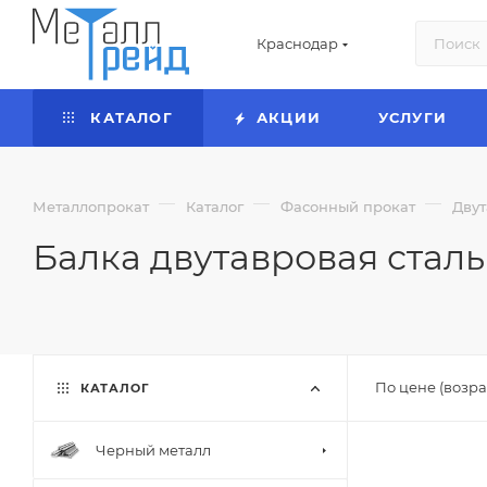
Краснодар
КАТАЛОГ
АКЦИИ
УСЛУГИ
—
—
—
Металлопрокат
Каталог
Фасонный прокат
Двут
Балка двутавровая стал
По цене (возра
КАТАЛОГ
Черный металл