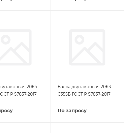
двутавровая 20К4
Балка двутавровая 20К3
ОСТ Р 57837-2017
С355Б ГОСТ Р 57837-2017
просу
По запросу