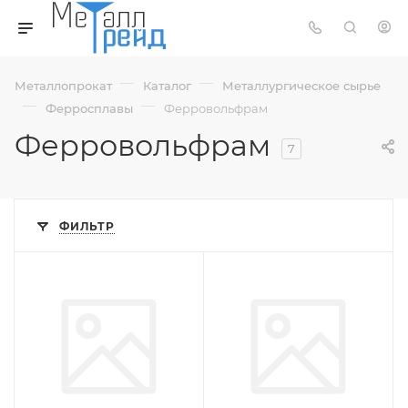
—
—
Металлопрокат
Каталог
Металлургическое сырье
—
—
Ферросплавы
Ферровольфрам
Ферровольфрам
7
ФИЛЬТР