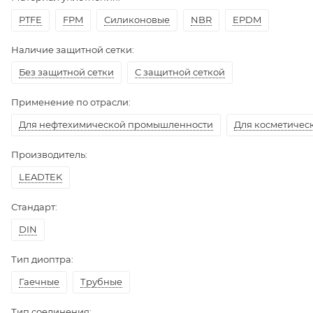
PTFE
FPM
Силиконовые
NBR
EPDM
Наличие защитной сетки:
Без защитной сетки
С защитной сеткой
Применение по отрасли:
Для нефтехимической промышленности
Для косметичес
Производитель:
LEADTEK
Стандарт:
DIN
Тип диоптра:
Гаечные
Трубные
Тип соединения: