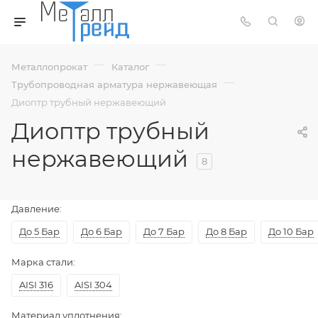
—
—
Металлопрокат
Каталог
—
Трубопроводная арматура нержавеющая
Диоптр трубный нержавеющий
Диоптр трубный
нержавеющий
8
Давление:
До 5 Бар
До 6 Бар
До 7 Бар
До 8 Бар
До 10 Бар
Марка стали:
AISI 316
AISI 304
Материал уплотнения: