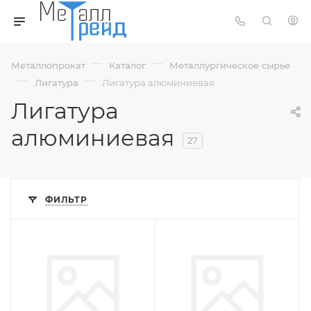
—
—
Металлопрокат
Каталог
Металлургическое сырье
—
—
Лигатура
Лигатура алюминиевая
Лигатура
алюминиевая
27
ФИЛЬТР