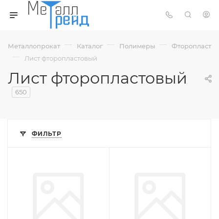
—
—
—
Металлопрокат
Каталог
Полимеры
Фторопласт
—
Лист фторопластовый
Лист фторопластовый
650
ФИЛЬТР