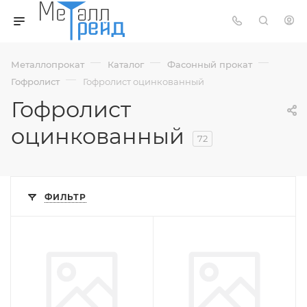
—
—
—
Металлопрокат
Каталог
Фасонный прокат
—
Гофролист
Гофролист оцинкованный
Гофролист
оцинкованный
72
ФИЛЬТР