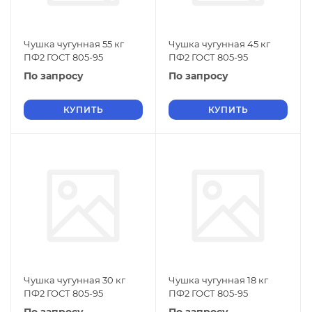
Чушка чугунная 55 кг
Чушка чугунная 45 кг
ПФ2 ГОСТ 805-95
ПФ2 ГОСТ 805-95
По запросу
По запросу
КУПИТЬ
КУПИТЬ
Чушка чугунная 30 кг
Чушка чугунная 18 кг
ПФ2 ГОСТ 805-95
ПФ2 ГОСТ 805-95