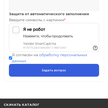
Защита от автоматического заполнения
Введите символы с картинки
*
Я согласен на
обработку персональных
данных
СКАЧАТЬ КАТАЛОГ