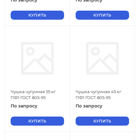
По запросу
По запросу
КУПИТЬ
КУПИТЬ
Чушка чугунная 55 кг
Чушка чугунная 45 кг
ПФ1 ГОСТ 805-95
ПФ1 ГОСТ 805-95
По запросу
По запросу
КУПИТЬ
КУПИТЬ