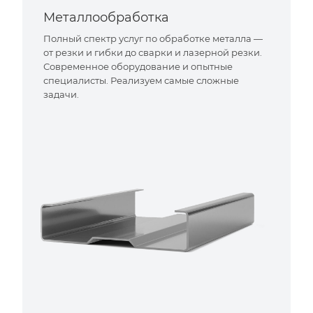
Металлообработка
Полный спектр услуг по обработке металла —
от резки и гибки до сварки и лазерной резки.
Современное оборудование и опытные
специалисты. Реализуем самые сложные
задачи.