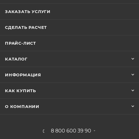
ЗАКАЗАТЬ УСЛУГИ
СДЕЛАТЬ РАСЧЕТ
ПРАЙС-ЛИСТ
КАТАЛОГ
ИНФОРМАЦИЯ
КАК КУПИТЬ
О КОМПАНИИ
8 800 600 39 90