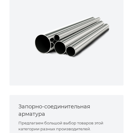
Запорно-соединительная
арматура
Предлагаем большой выбор товаров этой
категории разных производителей.