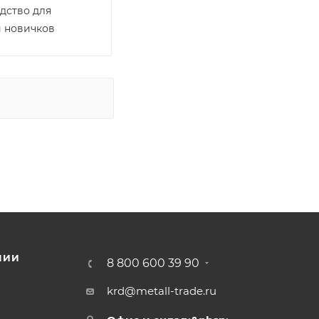
дство для
 новичков
НИИ
8 800 600 39 90
krd@metall-trade.ru