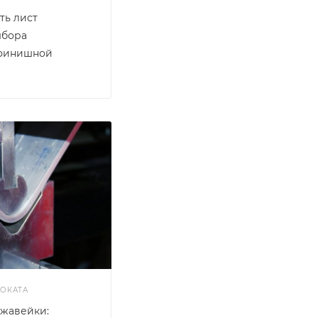
ть лист
ыбора
 финишной
ОКАТА
ржавейки: