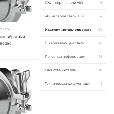
300-я серия стали AISI
6
400-я серия стали AISI
4
Изделия металлопроката
34
ОКАТА
ают обратный
оводах
О нержавеющей стали
26
Полезная информация
28
Свойства металла
10
Техническая документация
1