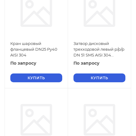
Кран шаровый
Затвор дисковый
фланцевый DN25 Py40
трехходовой левый р/р/р
AISI 304
DN 51 SMS AISI 304
силикон
По запросу
По запросу
КУПИТЬ
КУПИТЬ