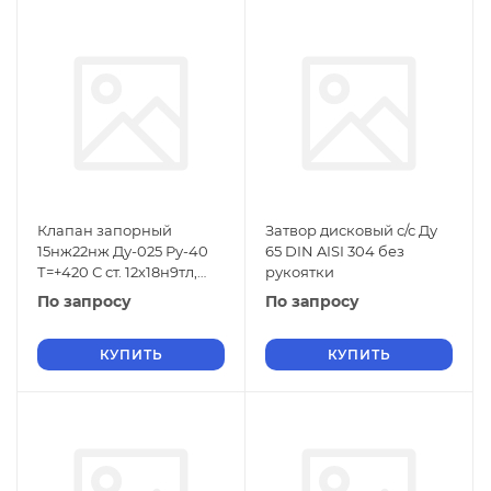
Клапан запорный
Затвор дисковый с/с Ду
15нж22нж Ду-025 Ру-40
65 DIN AISI 304 без
Т=+420 С ст. 12х18н9тл,
рукоятки
фланцевый
По запросу
По запросу
КУПИТЬ
КУПИТЬ