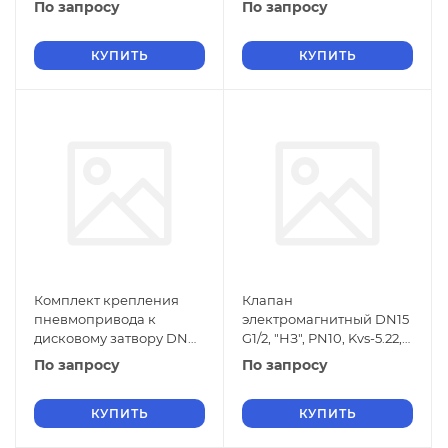
По запросу
По запросу
КУПИТЬ
КУПИТЬ
Комплект крепления
Клапан
пневмопривода к
электромагнитный DN15
дисковому затвору DN
G1/2, "НЗ", PN10, Kvs-5.22,
40
FKM, T;-20...+120 C, IP65,
По запросу
По запросу
AISI 304
КУПИТЬ
КУПИТЬ