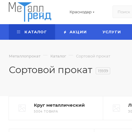
Краснодар
КАТАЛОГ
АКЦИИ
УСЛУГИ
—
—
Металлопрокат
Каталог
Сортовой прокат
Сортовой прокат
15939
Круг металлический
Л
5004 ТОВАРА
3