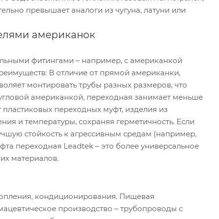
тельно превышает аналоги из чугуна, латуни или
делями американок
ельными фитингами – например, с американкой
реимуществ: В отличие от прямой американки,
воляет монтировать трубы разных размеров, что
угловой американкой, переходная занимает меньше
от пластиковых переходных муфт, изделия из
ия и температуры, сохраняя герметичность. Если
лучшую стойкость к агрессивным средам (например,
фта переходная Leadtek – это более универсальное
их материалов.
топления, кондиционирования. Пищевая
мацевтическое производство – трубопроводы с