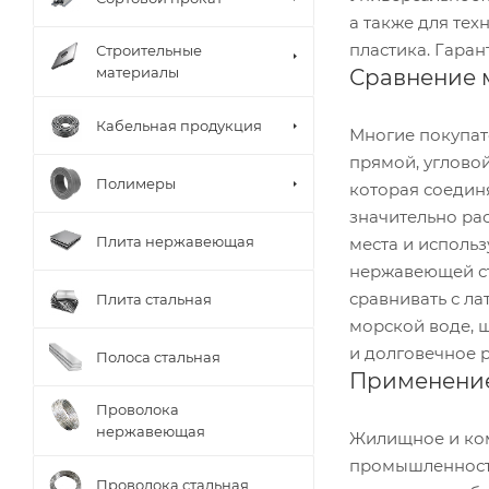
а также для тех
пластика. Гаран
Строительные
материалы
Сравнение 
Кабельная продукция
Многие покупат
прямой, углово
Полимеры
которая соедин
значительно ра
Плита нержавеющая
места и использ
нержавеющей ст
сравнивать с ла
Плита стальная
морской воде, 
и долговечное 
Полоса стальная
Применени
Проволока
нержавеющая
Жилищное и ком
промышленность
Проволока стальная