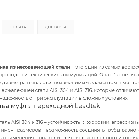
ОПЛАТА
ДОСТАВКА
ная из нержавеющей стали
– это один из самых востр
опроводов и технических коммуникаций. Она обеспечива
о диаметра и является незаменимым элементом в монт
ержавеющей стали AISI 304 и AISI 316, которые отлича
 надежностью при эксплуатации в сложных условиях.
ва муфты переходной Leadtek
ль AISI 304 и 316 – устойчивость к коррозии, агрессив
имент размеров – возможность соединять трубы разного
ь применения – подходит для систем холодного и горяче