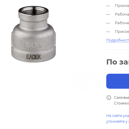
Произв
Рабоча
Рабоче
Присое
Рабоча
Подробнос
Точнос
Гаранти
По з
Самовыв
Стоимос
На сайте ук
уточняйте у