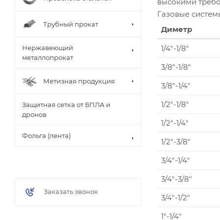
высокими требо
Газовые систем
Трубный прокат
Диметр
Нержавеющий
1/4"-1/8"
металлопрокат
3/8"-1/8"
Метизная продукция
3/8"-1/4"
1/2"-1/8"
Защитная сетка от БПЛА и
дронов
1/2"-1/4"
Фольга (лента)
1/2"-3/8"
3/4"-1/4"
3/4"-3/8"
Заказать звонок
3/4"-1/2"
1"-1/4"