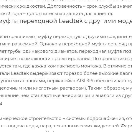
нических жидкостей. Долговечность – срок службы значи
тия 3 года – дополнительная защита для клиента.
муфты переходной Leadtek с другими мо
ели сравнивают муфту переходную с другими соединит
й или разъемной. Однако у переходной муфты есть ряд п
яет трубы одинакового диаметра, переходная муфта поз
сширяет возможности проектирования. По сравнению с 
уется там, где важна компактность монтажа. В отличие 
али Leadtek выдерживают гораздо более высокие давлен
тунными аналогами, нержавейка AISI 316 обеспечивает 
щелочным или кислотным растворам). Таким образом, му
решение, чем стандартные американки и аналоги из друг
е
мерческое строительство – системы водоснабжения, о
 – подача воды, пара, технологических жидкостей. Фар