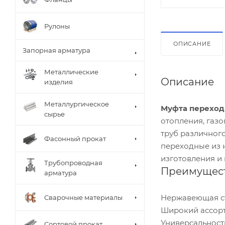
Рулоны
ОПИСАНИЕ
Запорная арматура
Металлические
Описание
изделия
Металлургическое
Муфта переход
сырье
отопления, газ
труб различног
Фасонный прокат
переходные из н
изготовления и
Трубопроводная
Преимущест
арматура
Нержавеющая ста
Сварочные материалы
Широкий ассорт
Универсальност
Сортовой прокат