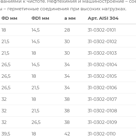
ваниями к чистоте. Нефтехимия и машиностроение – сое
ы – герметичные соединения при высоких нагрузках.
ΦD мм
ΦD1 мм
a мм
Арт. AISI 304
18
14,5
28
31-0302-0101
21,5
14,5
30
31-0302-0102
21,5
18
30
31-0302-0103
26,5
14,5
34
31-0302-0104
26,5
18
34
31-0302-0105
26,5
21,5
34
31-0302-0106
32
18
38
31-0302-0107
32
21,5
38
31-0302-0108
32
26,5
38
31-0302-0109
39,5
18
42
31-0302-0110