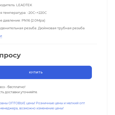
одитель: LEADTEK
я температура: -20С~+220С
е давление: PN16 (2.0Mpa)
денительная резьба: Дюймовая трубная резьба
я среда: Пар, газ, вода, технические жидкости
ти
ть изготовления: Исключает возможность утечки
я: 3 года
апросу
КУПИТЬ
оз - бесплатно!
ть доставки уточняйте.
азаны ОПТОВЫЕ цены! Розничные цены и мелкий опт
 менеджера, возможно изменение цены!