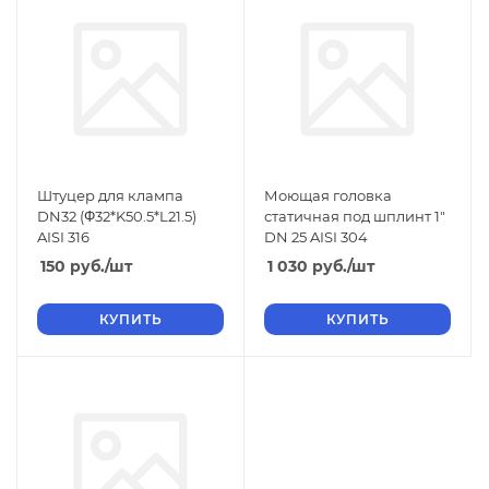
Штуцер для клампа
Моющая головка
DN32 (Φ32*K50.5*L21.5)
статичная под шплинт 1"
AISI 316
DN 25 AISI 304
150
руб.
/шт
1 030
руб.
/шт
КУПИТЬ
КУПИТЬ