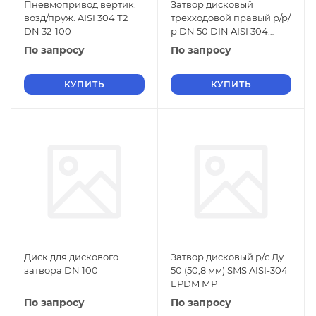
Пневмопривод вертик.
Затвор дисковый
возд/пруж. AISI 304 Т2
трехходовой правый р/р/
DN 32-100
р DN 50 DIN AISI 304
EPDM МР
По запросу
По запросу
КУПИТЬ
КУПИТЬ
Диск для дискового
Затвор дисковый р/c Ду
затвора DN 100
50 (50,8 мм) SMS AISI-304
EPDM МР
По запросу
По запросу